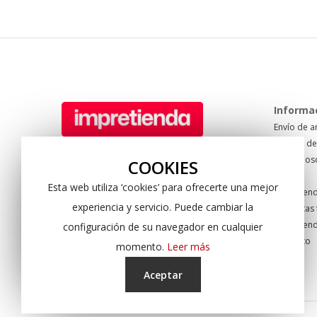
Informa
Envío de a
Formas de
Tel: +34 950 622 940
Sobre nos
Pol. Sector 20. C/ Mare Nostrum 67
COOKIES
Blog
04009 Almería. Spain
Esta web utiliza ‘cookies’ para ofrecerte una mejor
Impretien
experiencia y servicio. Puede cambiar la
Preguntas 
Impretien
configuración de su navegador en cualquier
Contacto
momento.
Leer más
Aceptar