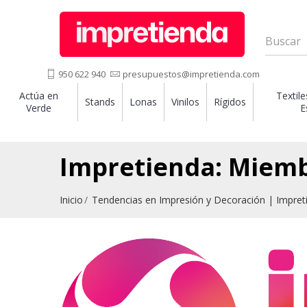
950 622 940
presupuestos@impretienda.com
Actúa en
Textile
Stands
Lonas
Vinilos
Rígidos
Verde
E
Impretienda: Miemb
Inicio
Tendencias en Impresión y Decoración | Impret