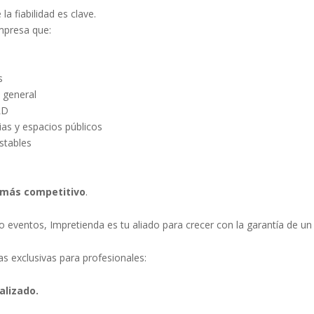
la fiabilidad es clave.
mpresa que:
s
 general
LD
ias y espacios públicos
stables
 más competitivo
.
ail o eventos, Impretienda es tu aliado para crecer con la garantía d
s exclusivas para profesionales:
alizado.