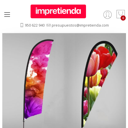
950 622 940
presupuestos@impretienda.com