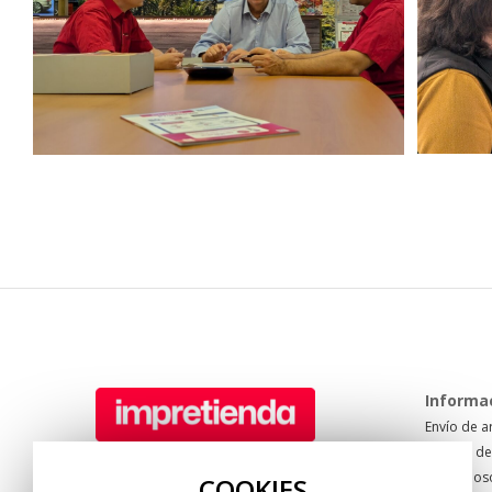
Informa
Envío de a
Formas de
Tel: +34 950 622 940
Sobre nos
Pol. Sector 20. C/ Mare Nostrum 67
COOKIES