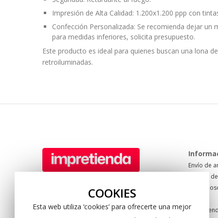
Impresión de Alta Calidad:
1.200x1.200 ppp con tinta
Confección Personalizada:
Se recomienda dejar un m
para medidas inferiores, solicita presupuesto.
Este producto es ideal para quienes buscan una lona de 
retroiluminadas.
Informa
Envío de a
Formas de
Tel: +34 950 622 940
Sobre nos
Pol. Sector 20. C/ Mare Nostrum 67
COOKIES
Blog
04009 Almería. Spain
Esta web utiliza ‘cookies’ para ofrecerte una mejor
Impretien