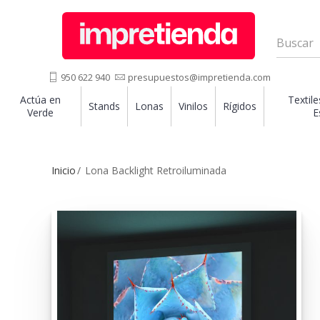
950 622 940
presupuestos@impretienda.com
Actúa en
Textile
Stands
Lonas
Vinilos
Rígidos
Verde
E
Inicio
Lona Backlight Retroiluminada