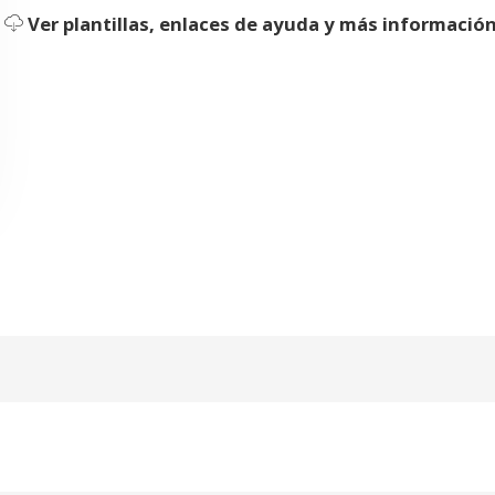
Ver plantillas, enlaces de ayuda y más informació
¿Olvidó su contraseña?
Entrar