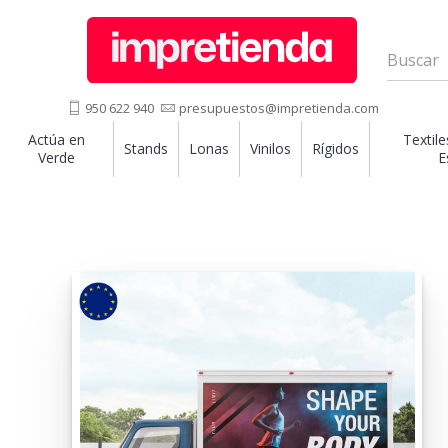
950 622 940
presupuestos@impretienda.com
Actúa en
Textile
Stands
Lonas
Vinilos
Rígidos
Verde
E