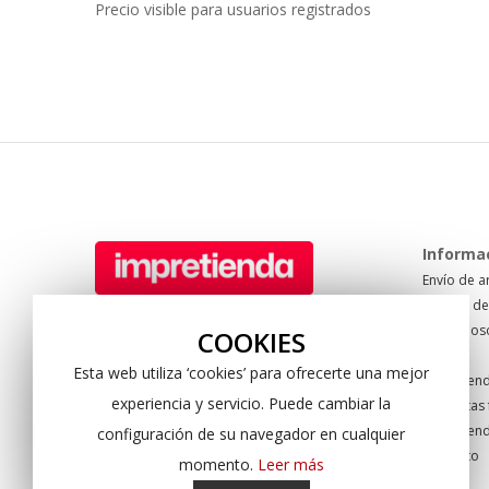
Precio visible para usuarios registrados
Informa
Envío de a
Formas de
Tel: +34 950 622 940
Sobre nos
Pol. Sector 20. C/ Mare Nostrum 67
COOKIES
Blog
04009 Almería. Spain
Esta web utiliza ‘cookies’ para ofrecerte una mejor
Impretien
experiencia y servicio. Puede cambiar la
Preguntas 
Impretien
configuración de su navegador en cualquier
Contacto
momento.
Leer más