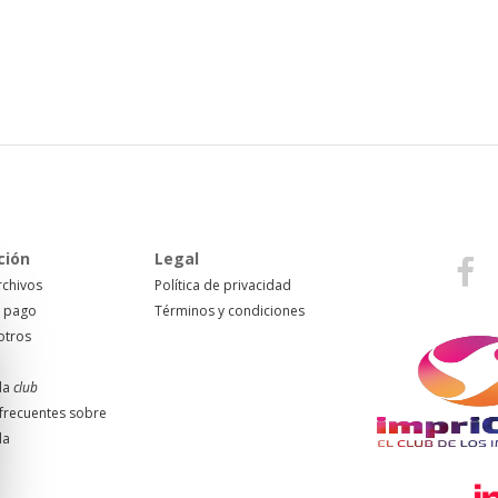
ción
Legal
rchivos
Política de privacidad
 pago
Términos y condiciones
otros
da
club
frecuentes sobre
da