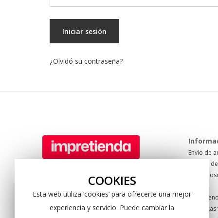
Iniciar sesión
¿Olvidó su contraseña?
Informa
Envío de a
Formas de
Tel: +34 950 622 940
Sobre nos
Pol. Sector 20. C/ Mare Nostrum 67
COOKIES
Blog
04009 Almería. Spain
Esta web utiliza ‘cookies’ para ofrecerte una mejor
Impretien
experiencia y servicio. Puede cambiar la
Preguntas 