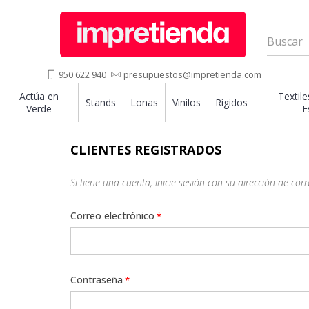
950 622 940
presupuestos@impretienda.com
Actúa en
Textile
Stands
Lonas
Vinilos
Rígidos
Verde
E
CLIENTES REGISTRADOS
Si tiene una cuenta, inicie sesión con su dirección de corr
Correo electrónico
Contraseña