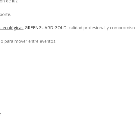
ón de luz.
porte.
as ecológicas
GREENGUARD GOLD
: calidad profesional y compromiso
do para mover entre eventos.
n