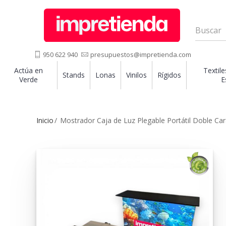
950 622 940
presupuestos@impretienda.com
Actúa en
Textile
Stands
Lonas
Vinilos
Rígidos
Verde
E
Inicio
Mostrador Caja de Luz Plegable Portátil Doble Car
VIDEO