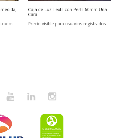
a medida,
Caja de Luz Textil con Perfil 60mm Una
Caja de 
Cara
cm con T
strados
Precio visible para usuarios registrados
Precio vi