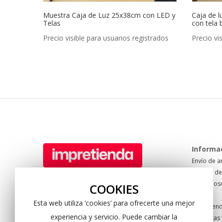
Muestra Caja de Luz 25x38cm con LED y
Caja de l
Telas
con tela 
Precio visible para usuarios registrados
Precio vi
Informa
Envío de a
Formas de
Tel: +34 950 622 940
Sobre nos
Pol. Sector 20. C/ Mare Nostrum 67
COOKIES
Blog
04009 Almería. Spain
Esta web utiliza ‘cookies’ para ofrecerte una mejor
Impretien
experiencia y servicio. Puede cambiar la
Preguntas 