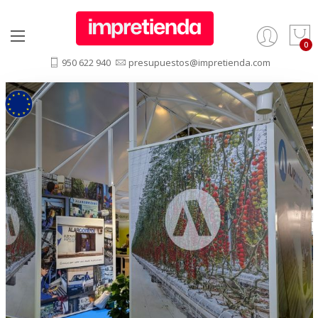
950 622 940
presupuestos@impretienda.com