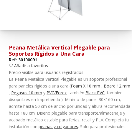
¿Olvidó su contraseña?
Entrar
Peana Metálica Vertical Plegable para
Soportes Rígidos a Una Cara
Ref: 30100091
Añadir a favoritos
Precio visible para usuarios registrados
La
Peana Metálica Vertical Plegable
es un soporte profesional
para
paneles rígidos a una cara
(
Foam X 10 mm
,
Board 12 mm
,
Pegasus 10 mm
y
PVC/Forex
; también
Black PVC
, también
disopnibles en Impretienda
).
Mínimo de panel: 30×160 cm
;
admite
hasta 50 cm de ancho
por unidad y
altura recomendada
hasta 180 cm
. Diseño
plegable
para transporte/almacenaje y
acabado metálico estable para
ferias, retail y PLV
. Completa tu
instalación con
peanas y colgadores
.
Solo para profesionales.