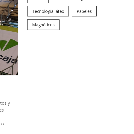
Tecnología látex
Papeles
Magnéticos
tos y
es
to.