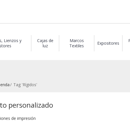
s, Lienzos y
Cajas de
Marcos
Expositores
stores
luz
Textiles
ienda
Tag 'Rígidos'
ato personalizado
iones de impresión