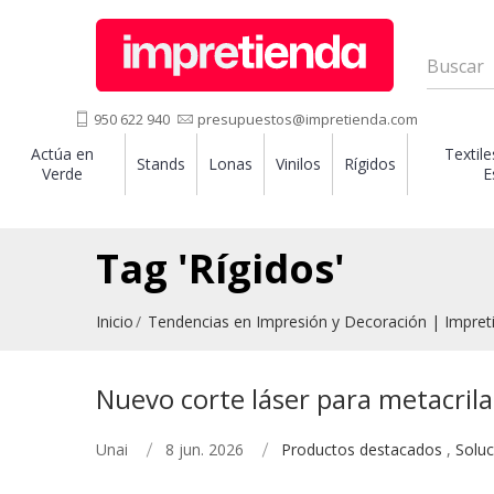
950 622 940
presupuestos@impretienda.com
Actúa en
Textile
Stands
Lonas
Vinilos
Rígidos
Verde
E
Tag 'Rígidos'
Inicio
Tendencias en Impresión y Decoración | Impret
Nuevo corte láser para metacril
Unai
8 jun. 2026
Productos destacados
,
Soluc