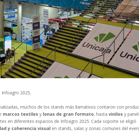
 Infoagro 2025.
cializadas, muchos de los stands más llamativos contaron con produc
de
marcos textiles
y
lonas de gran formato
, hasta
vinilos
y panel
ntes en diferentes espacios de Infoagro 2025. Cada soporte se eligió
idad y coherencia visual
en stands, salas y zonas comunes del even