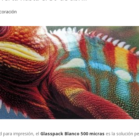
coración
ad para impresión, el
Glasspack Blanco 500 micras
es la solución pe