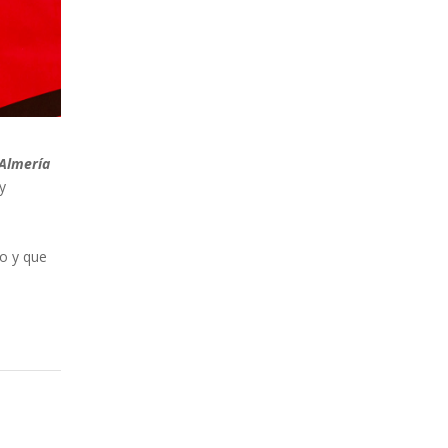
 Almería
y
o y que