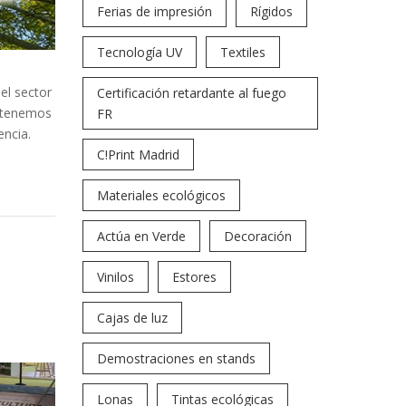
Ferias de impresión
Rígidos
Tecnología UV
Textiles
el sector
Certificación retardante al fuego
o tenemos
FR
encia.
C!Print Madrid
Materiales ecológicos
Actúa en Verde
Decoración
Vinilos
Estores
Cajas de luz
Demostraciones en stands
Lonas
Tintas ecológicas