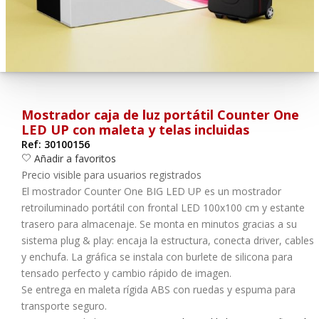
¿Olvidó su contraseña?
Entrar
Mostrador caja de luz portátil Counter One
LED UP con maleta y telas incluidas
Ref: 30100156
Añadir a favoritos
Precio visible para usuarios registrados
El
m
ostrador Counter One BIG LED UP
es un mostrador
retroiluminado portátil con
frontal LED 100x100 cm
y
estante
trasero
para almacenaje. Se monta en minutos gracias a su
sistema
plug & play
: encaja la estructura, conecta driver, cables
y enchufa. La gráfica se instala con
burlete de silicona
para
tensado perfecto y
cambio rápido de imagen
.
Se entrega en
maleta rígida ABS con ruedas y espuma
para
transporte seguro.