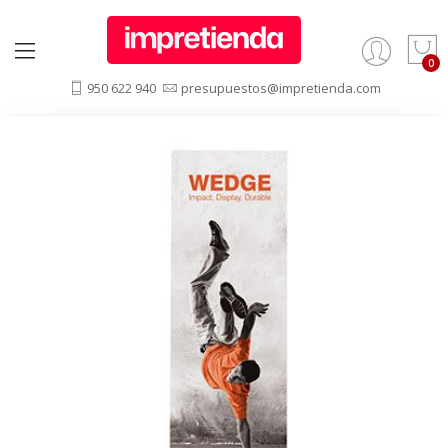
950 622 940
presupuestos@impretienda.com